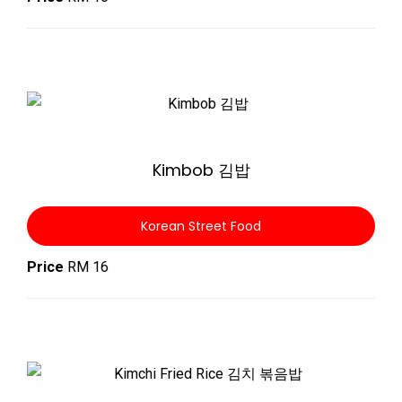
Zoom
Kimbob 김밥
Korean Street Food
Price
RM 16
Zoom