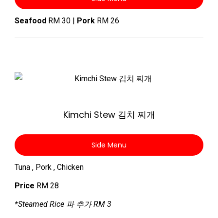
Seafood
RM 30 |
Pork
RM 26
Zoom
Kimchi Stew 김치 찌개
Side Menu
Tuna , Pork , Chicken
Price
RM 28
*Steamed Rice 파 추가 RM 3