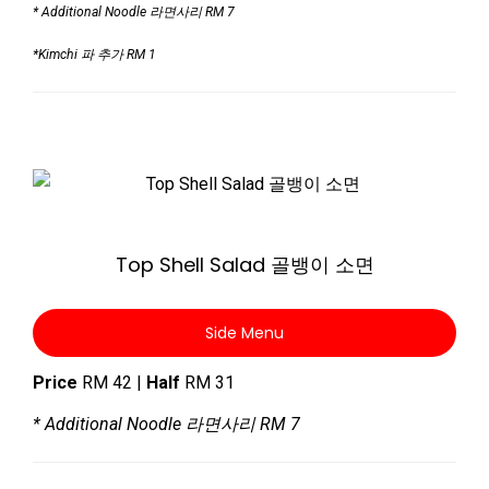
* Additional Noodle 라면사리 RM 7
*Kimchi 파 추가 RM 1
Zoom
Top Shell Salad 골뱅이 소면
Side Menu
Price
RM 42 |
Half
RM 31
* Additional Noodle 라면사리 RM 7