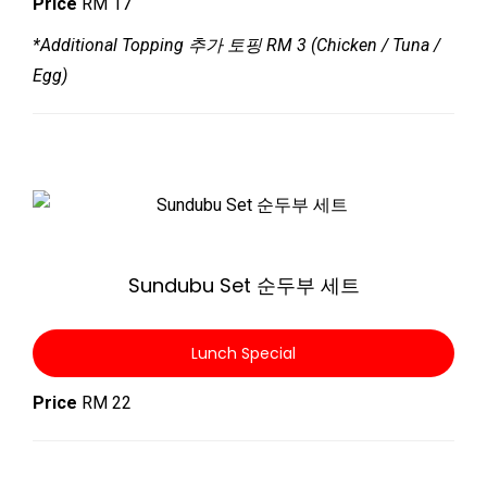
Price
RM 17
*Additional Topping 추가 토핑 RM 3 (Chicken / Tuna /
Egg)
Zoom
Sundubu Set 순두부 세트
Lunch Special
Price
RM 22