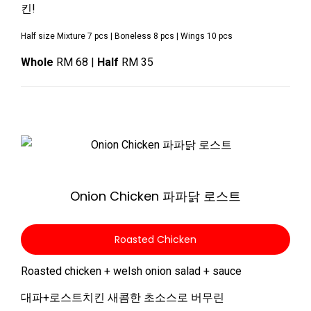
킨!
Half size Mixture 7 pcs | Boneless 8 pcs | Wings 10 pcs
Whole
RM 68 |
Half
RM 35
Zoom
Onion Chicken 파파닭 로스트
Roasted Chicken
Roasted chicken + welsh onion salad + sauce
대파+로스트치킨 새콤한 초소스로 버무린