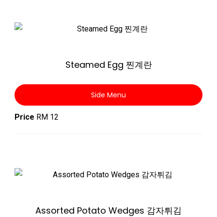
Zoom
Steamed Egg 찐계란
Side Menu
Price
RM 12
Zoom
Assorted Potato Wedges 감자튀김