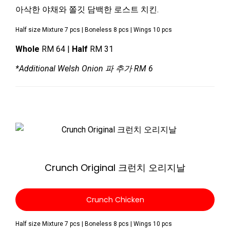
아삭한 야채와 쫄깃 담백한 로스트 치킨.
Half size Mixture 7 pcs | Boneless 8 pcs | Wings 10 pcs
Whole
RM 64 |
Half
RM 31
*Additional Welsh Onion 파 추가 RM 6
Zoom
Crunch Original 크런치 오리지날
Crunch Chicken
Half size Mixture 7 pcs | Boneless 8 pcs | Wings 10 pcs