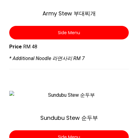
Army Stew 부대찌개
Side Menu
Price
RM 48
* Additional Noodle 라면사리 RM 7
Zoom
Sundubu Stew 순두부
Side Menu