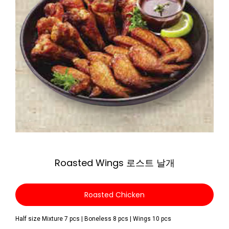
Zoom
Roasted Wings 로스트 날개
Roasted Chicken
Half size Mixture 7 pcs | Boneless 8 pcs | Wings 10 pcs