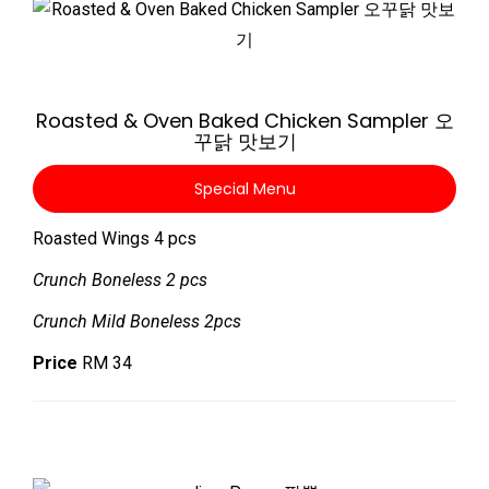
Zoom
Roasted & Oven Baked Chicken Sampler 오
꾸닭 맛보기
Special Menu
Roasted Wings 4 pcs
Crunch Boneless 2 pcs
Crunch Mild Boneless 2pcs
Price
RM 34