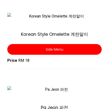
Zoom
Korean Style Omelette 계란말이
Side Menu
Price
RM 18
Zoom
Pa Jeon 파전