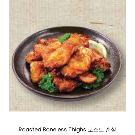
Zoom
Roasted Boneless Thighs 로스트 순살