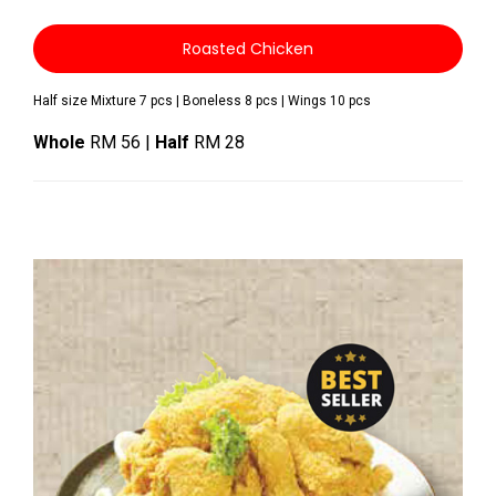
Roasted Chicken
Half size Mixture 7 pcs | Boneless 8 pcs | Wings 10 pcs
Whole
RM 56 |
Half
RM 28