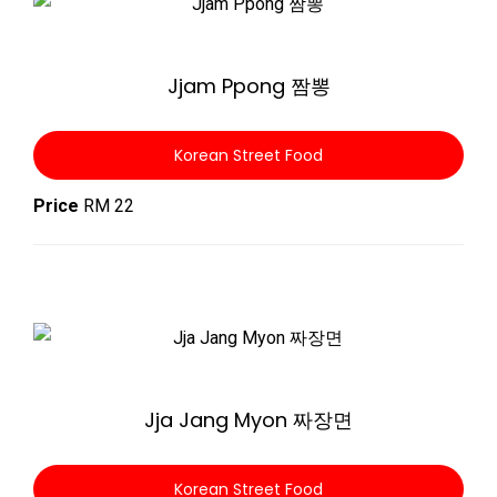
Zoom
Jjam Ppong 짬뽕
Korean Street Food
Price
RM 22
Zoom
Jja Jang Myon 짜장면
Korean Street Food