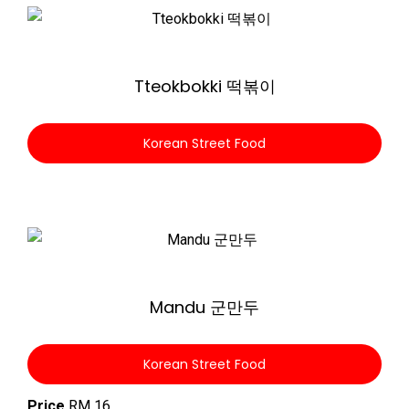
Zoom
Tteokbokki 떡볶이
Korean Street Food
Zoom
Mandu 군만두
Korean Street Food
Price
RM 16