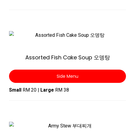
Zoom
Assorted Fish Cake Soup 오뎅탕
Side Menu
Small
RM 20 |
Large
RM 38
Zoom